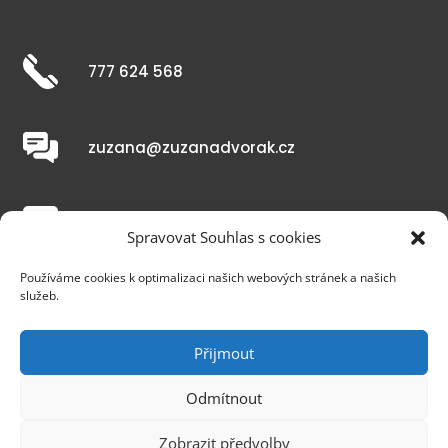
777 624 568
zuzana@zuzanadvorak.cz
Youtube kanál
Spravovat Souhlas s cookies
Používáme cookies k optimalizaci našich webových stránek a našich
služeb.
Zásady zpracování osobních údajů
Přijmout
Zásady cookies
Odmítnout
Zobrazit předvolby